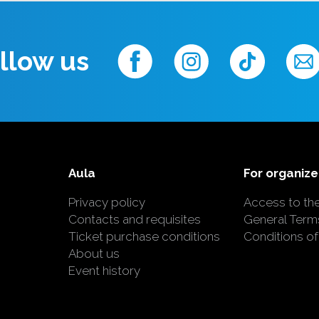
llow us
Aula
For organize
Privacy policy
Access to th
Contacts and requisites
General Term
Ticket purchase conditions
Conditions of
About us
Event history