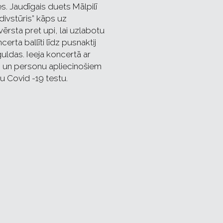
. Jaudīgais duets Mālpilī
divstūris” kāps uz
rsta pret upi, lai uzlabotu
rta ballīti līdz pusnaktij
uldas. Ieeja koncertā ar
em un personu apliecinošiem
u Covid -19 testu.