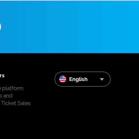
rs
English
e platform
s and
 Ticket Sales