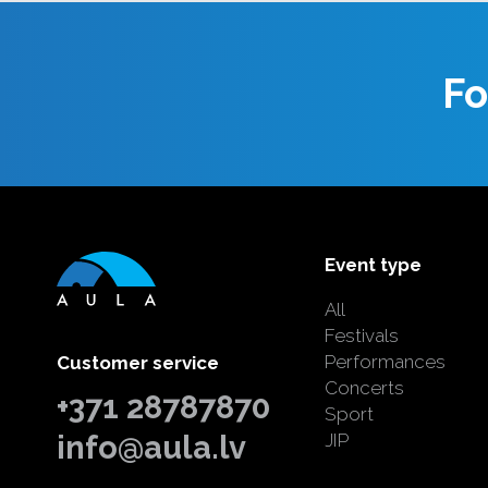
Fo
Event type
All
Festivals
Performances
Customer service
Concerts
+371 28787870
Sport
info@aula.lv
JIP