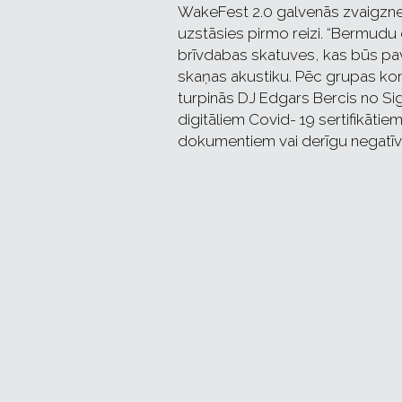
WakeFest 2.0 galvenās zvaigznes
uzstāsies pirmo reizi. “Bermudu 
brīvdabas skatuves, kas būs pavē
skaņas akustiku. Pēc grupas konce
turpinās DJ Edgars Bercis no Sig
digitāliem Covid- 19 sertifikāti
dokumentiem vai derīgu negatīv