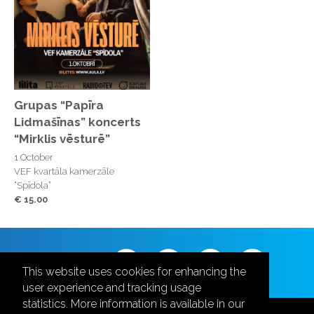
Grupas “Papīra
Lidmašīnas” koncerts
“Mirklis vēsturē”
1 October
VEF kvartāla kamerzāle
“Spīdola”
€ 15.00
Follow us
This website uses cookies for enhancing the
user experience and tracking usage
statistics. More information is available in our