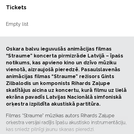
Tickets
Empty list
Oskara balvu ieguvušās animācijas filmas
“Straume” koncerta pirmizrāde Latvijā – īpašs
notikums, kas apvieno kino un dzīvo mūziku
vienotā, aizraujošā pieredzē. Pasaulslavenās
animācijas filmas “Straume” režisors Gints
Zilbalodis un komponists Rihards Zaļupe
skatītājus aicina uz koncertu, kurā filmu uz lielā
ekrāna pavadīs Latvijas Nacionālā simfoniskā
orķestra izpildīta akustiskā partitūra.
Filmas “Straume” mūzikas autors Rihards Zaļupe
orķestra versijai radījis īpašu akustisko instrumentāciju,
kas sniedz pilnīgi jaunu skaņas pieredzi.