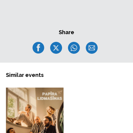
mākslinieks Normunds Slava, kura precizitāte un
skaņas izjūta palīdz radīt pilnvērtīgu,
daudzdimensionālu skaņas pieredzi.
Šī unikālā koncertsērija jau ir sākusi savu ceļojumu pa
Share
pasauli – pirmizrāde notika 10. septembrī Sietlā (ASV),
kur pilnībā izpārdotā koncertzālē ( 2500 skatītāju)
publika ar stāvovācijām aplaudēja māksliniekiem un
Sietlas simfoniskajam orķestrim vairāk nekā 10
minūtes. Koncerts novembra beigās skanēs San
Diego, bet martā – Taivānā. Rīgas koncerts būs šīs
Similar events
starptautiskās turnejas īpašais notikums Baltijā.
Koncerts “Straume” ir aicinājums svinēt kino un dzīvas
mūzikas satikšanos, piedzīvojot filmu jaunā veidā – kā
vienotu vizuālu un muzikālu ceļojumu.