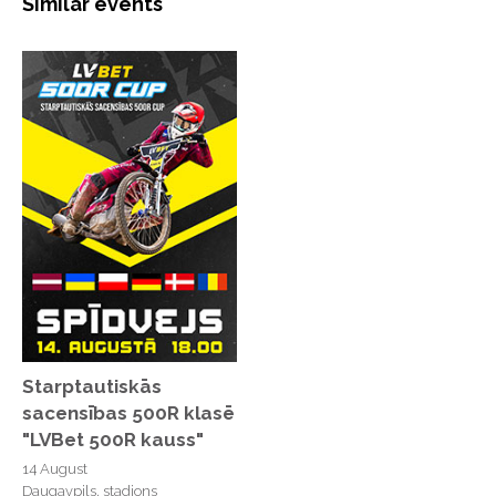
Similar events
Starptautiskās
sacensības 500R klasē
"LVBet 500R kauss"
14 August
Daugavpils, stadions