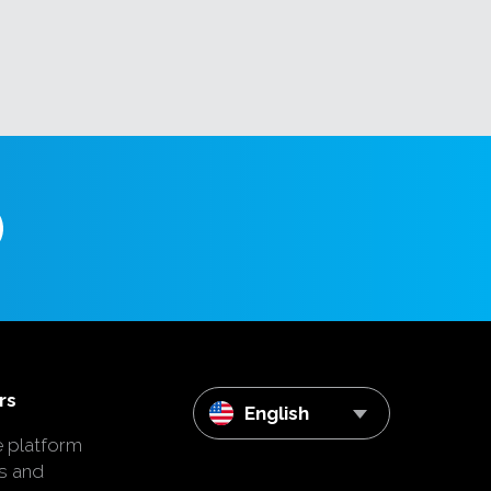
rs
English
e platform
s and