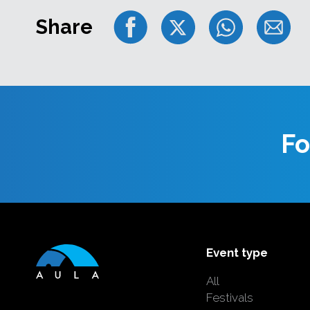
‘Es Plinio satiku studiju laikā Lo
Share
Akadēmijā, kur mēs draugu lokā 
improvizējām dažādos žanros. J
koncertprogrammas veidošanu, u
to, ka to varēsim realizēt tieši La
Fernandesu stāsta Balanas.
Plīnio Fernandess (Plínio Fernan
Fo
Sanpaulu, spēj klasiskās ģitāras 
Brazīlijas tautas mūziku. Kā eks
mākslinieks Plínio 2022. gadā i
Saudade, kas Billboard tradicio
albumu topa ierindojās pirmajā vi
partnerības albums Bacheando t
septembrī. Plínio tika ierindots B
Event type
30’ sarakstā, pie panākumus guv
jaunāki par 30 gadiem. Viņš ir C
All
zvaigzne, un regulāri uzstājas 
Festivals