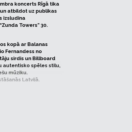
cembra koncerts Rīgā tika
, un atbildot uz publikas
s izsludina
 “Zunda Towers” 30.
tos kopā ar Balanas
inio Fernandess no
ītāju sirdis un Billboard
 autentisko spēles stilu,
iešu mūziku.
tāšanās Latvijā.
em baudīt īpaši veidotu
ā gaisotnē virs Rīgas
s izpildīs savas oriģinālās
 solo, un duetā ar
ecēs ar brazīliešu, klasikas