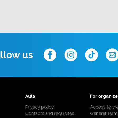
ndonas Karaliskajā
regulāri saspēlējāmies un
au sen sapņoju par kopīgas
n man ir īpašs prieks par
tvijā.’ par draudzību ar
des), dzimis un audzis
llow us
tradīcijas sakausēt ar
kluzīvs Decca Gold ierakstu
zdeva savu debijas albumu
nālās klasiskās mūzikas
etā. Viņa otrais ierakstu
ika izdots 2023. gada
razīlijas ’Forbes 30 under
Aula
For organize
ušajiem cilvēkiem, kas
lassic FM uzlecošā
Privacy policy
Access to th
kopā ar tādiem māksliniekiem
Contacts and requisites
General Term