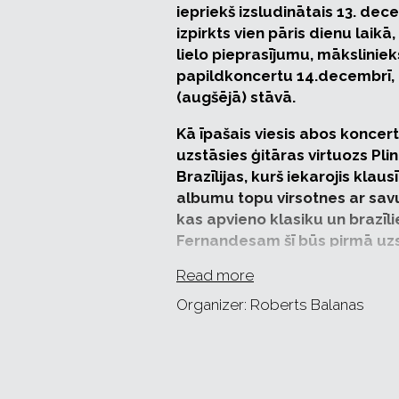
iepriekš izsludinātais 13. de
izpirkts vien pāris dienu laikā
lielo pieprasījumu, māksliniek
papildkoncertu 14.decembrī,
(augšējā) stāvā.
Kā īpašais viesis abos koncer
uzstāsies ģitāras virtuozs Pl
Brazīlijas, kurš iekarojis klaus
albumu topu virsotnes ar savu
kas apvieno klasiku un brazīl
Fernandesam šī būs pirmā uzs
Read more
Šī būs unikāla iespēja klausītāji
programmu sirsnīgā un neformāl
Organizer: Roberts Balanas
jumtiem. Koncertā Roberts Balana
aranžijas un kompozīcijas vijolei
Fernandesu mūziķi klausītājus pri
un tango tēmām.