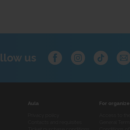
slavas zālē." - britu mūzikas žurnāls
llow us
Aula
For organize
Privacy policy
Access to th
Contacts and requisites
General Term
Ticket purchase conditions
Conditions of