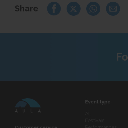
"JazzTimes"
Share
"Pianists turpina iecementēt savu vietu afrokubiešu 
"Songlines"
Plašāka informācija: www.rigasritmi.lv
Fo
Event type
All
Festivals
Performances
Customer service