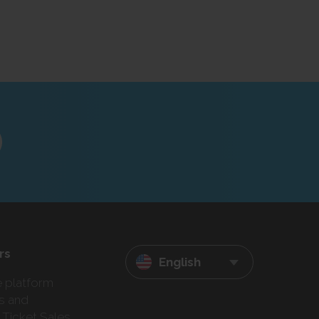
rs
English
e platform
s and
 Ticket Sales