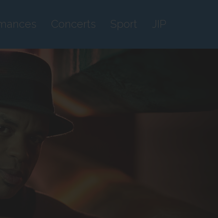
rmances
Concerts
Sport
JIP