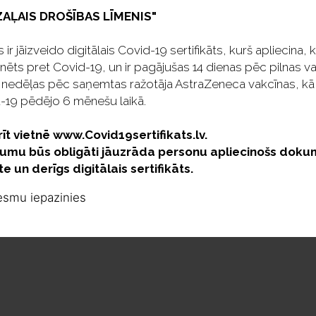
"ZAĻAIS DROŠĪBAS LĪMENIS"
ir jāizveido digitālais Covid-19 sertifikāts, kurš apliecina, 
enu kubiešu pianistu uz džeza un world
nēts pret Covid-19, un ir pagājušas 14 dienas pēc pilnas va
ilgts kubiešu mūzikas pārstāvis, kurš
 nedēļas pēc saņemtas ražotāja AstraZeneca vakcīnas, kā arī 
alsu, mambo, rumbu, flamenko,
d-19 pēdējo 6 mēnešu laikā.
ken word jeb runātā teksta stilistiku.
īt vietnē www.Covid19sertifikats.lv.
 līdera spējas gan spēlējot akustiskās
mu būs obligāti jāuzrāda personu apliecinošs doku
nseka meistarīgi demonstrē savu
e un derīgs digitālais sertifikāts.
o veiklību, kā arī parāda kodolīgu
 esmu iepazinies
sava pēdējā albuma "Yesun" pasaules tūres
", lai tas tiktu atzīts par "labu"? Pianists
 takas, neskatoties uz tādu stilu un
āk atšķirīgu." - amerikāņu džeza žurnāls