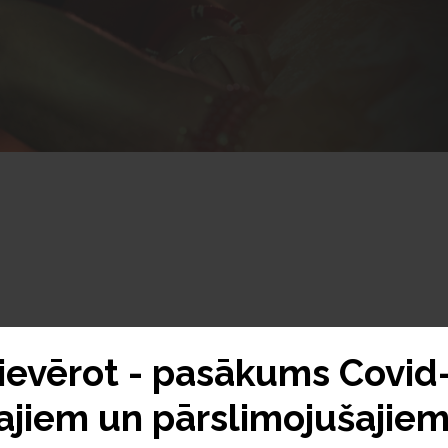
evērot - pasākums Covid
ajiem un pārslimojušajiem
 kubiešu pianists Roberto Fonseka