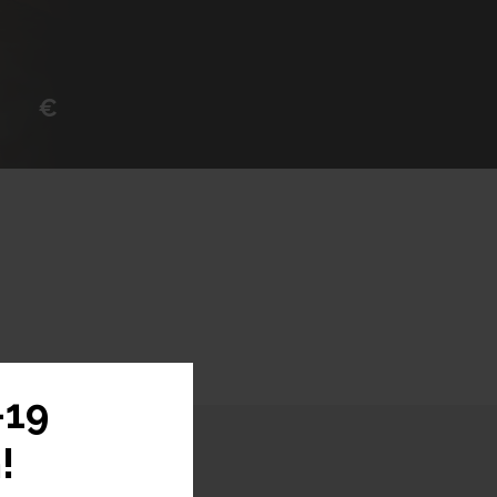
€
-19
!