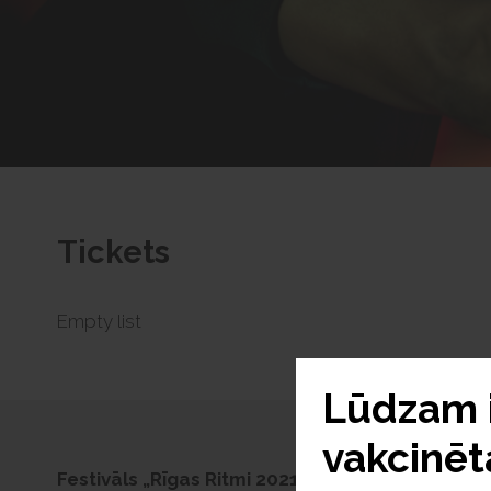
Tickets
Empty list
Lūdzam i
vakcinēt
Festivāls „Rīgas Ritmi 2021” piedāvā – izcilais