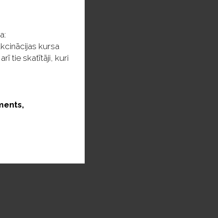
ka:
kcinācijas kursa
tie skatītāji, kuri
ments,