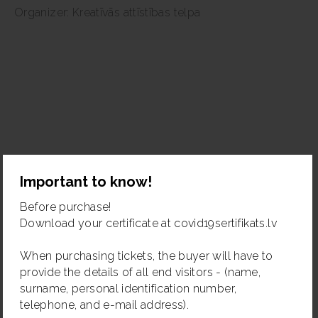
mūziku vēlas aizvest klausītāju pāri robežām un sniegt
Organizer: Kreatīvās attīstības telpa
ko tādu, ko viņi neaizmirsīs.
Jam session house band:
Paweł Kaczmarczyk - klavieres
Mateusz Szewczyk - kontrabass
Tymoteusz Papior - bungas
Important to know!
Before purchase!
Download your certificate at covid19sertifikats.lv
When purchasing tickets, the buyer will have to
provide the details of all end visitors - (name,
surname, personal identification number,
telephone, and e-mail address).