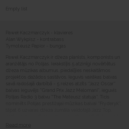
Empty list
Paweł Kaczmarczyk - klavieres
Alan Wykpisz - kontrabass
Tymoteusz Papior - bungas
Pawel Kaczmarczyk ir džeza pianists, komponists un
aranžētājs no Polijas. Ierakstījis 5 atzinīgi novērtētus
džeza mūzikas albumus, piedalījies neskaitāmos
projektos dažādos sastāvos. Ieguvis vairākas balvas
savā radošajā darbībā - 5 reizes atzīts ''Jazz Oscar''
balvas ieguvējs ''Grand Prix Jazz Melomani'', ieguvis
Polijas Radio 3 balvu ''The Mateusz statuja''. Ticis
nominēts Polijas prestižajai mūzikas balvai ''Fryderyk'',
tāpat 6 uzvaras džeza žurnāla veidotajā Jazz Top.
Aktīvi darbojas Polijas džeza kustības attīstībā gan kā
pedagogs, gan organizētājs. Pianists caur savu
Read more