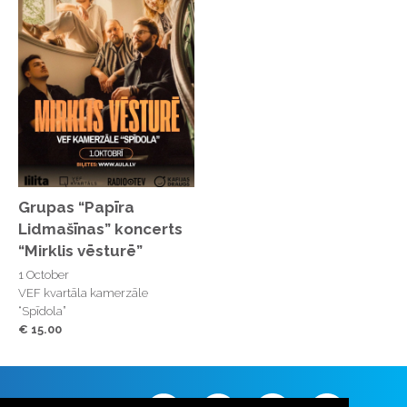
Grupas “Papīra
Lidmašīnas” koncerts
“Mirklis vēsturē”
1 October
VEF kvartāla kamerzāle
“Spīdola”
€ 15.00