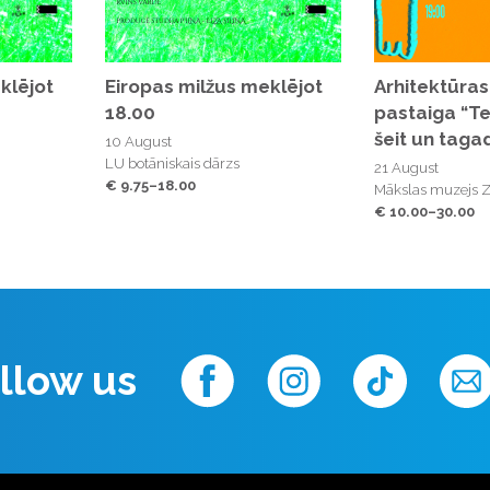
klējot
Eiropas milžus meklējot
Arhitektūras
18.00
pastaiga “Te
šeit un taga
10 August
LU botāniskais dārzs
21 August
€ 9.75–18.00
Mākslas muzejs
€ 10.00–30.00
llow us