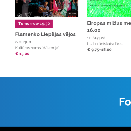
Eiropas milžus me
Tomorrow 19:30
16.00
Flamenko Liepājas vējos
10 August
8 August
LU botāniskais dārzs
Kultūras nams "Wiktorija"
€ 9.75–18.00
€ 15.00
Fo