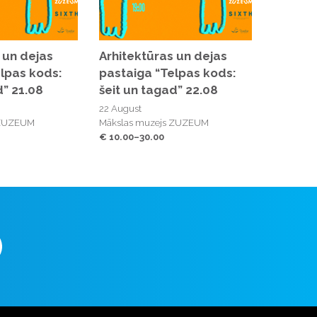
 un dejas
Arhitektūras un dejas
lpas kods:
pastaiga “Telpas kods:
d” 21.08
šeit un tagad” 22.08
22 August
 ZUZEUM
Mākslas muzejs ZUZEUM
€ 10.00–30.00