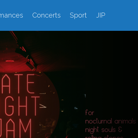
rmances
Concerts
Sport
JIP