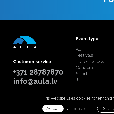
Event type
All
Festivals
Performances
Customer service
Concerts
+371 28787870
Sport
info@aula.lv
JIP
This website uses cookies for enhancing
© 2026 SIA "Aula Events".
All rights reserved.
Home page:
Graftik
Accept
Declin
all cookies