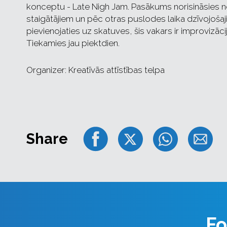
konceptu - Late Nigh Jam. Pasākums norisināsies no 
staigātājiem un pēc otras puslodes laika dzīvojošaji
pievienojaties uz skatuves, šis vakars ir improvizāc
Tiekamies jau piektdien.
Organizer: Kreatīvās attīstības telpa
Share
Fo