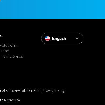
rs
English
e platform
s and
 Ticket Sales
ation is available in our
Privacy Policy.
 the website