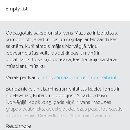
Empty list
Godalgotais saksofonists Ivans Mazuze ir izpildītājs,
komponists, akadēmiķis un ceļotājs ar Mozambikas
saknēm, kurš atradis mājas Norvēģijā. Viņu
iedvesmojušas kultūras atšķirības, un viņš ir
iedziļinājies to saikņu pētīšanā, kas tradīciju saista ar
mūsdienu mūziku.
Vairāk par Ivanu:
https://imazuzemusic.com/about
Bundzinieks un sitaminstrumentālists Raciel Torres ir
no Havanas, Kubas, un pēdējos 12 gadus dzīvo
Norvēģijā. Kopš 2015. gada viņš ir Ivana Mazuzes
grupas dalībnieks, apceļojot daudzas pasaules valstis,
tostarp Dāniju, Dienvidkoreju, Norvēģiju, Itāliju u.c.
Read more
Kopā ar ārzemju mūziķiem koncertā uzstāsies pianists