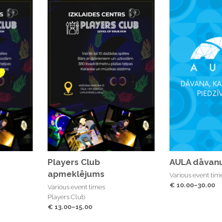
Players Club
AULA dāvanu
apmeklējums
Various event tim
€ 10.00–30.00
Various event times
Players Club
€ 13.00–15.00