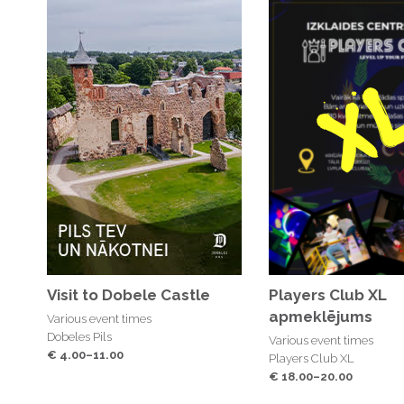
Visit to Dobele Castle
Players Club XL
apmeklējums
Various event times
Dobeles Pils
Various event times
€ 4.00–11.00
Players Club XL
€ 18.00–20.00