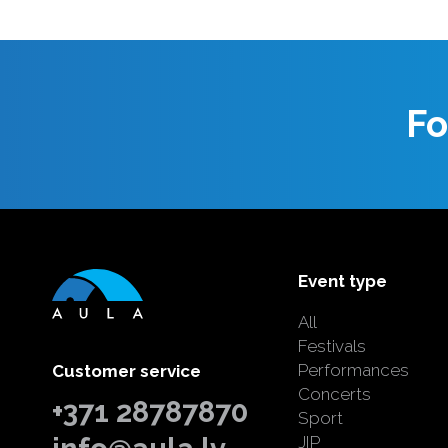
Fo
Event type
All
Festivals
Performances
Customer service
Concerts
+371 28787870
Sport
JIP