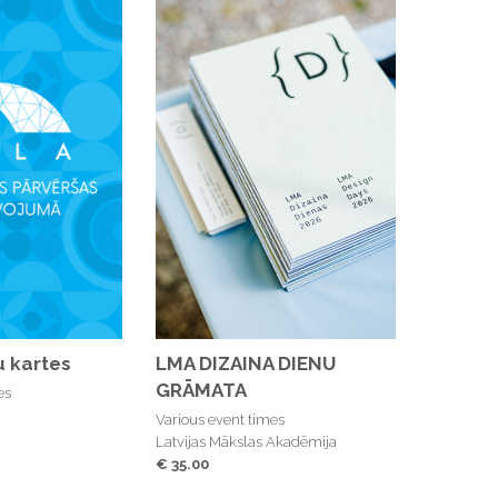
 kartes
LMA DIZAINA DIENU
GRĀMATA
es
Various event times
Latvijas Mākslas Akadēmija
€ 35.00