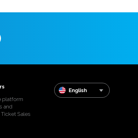
rs
English
e platform
s and
 Ticket Sales