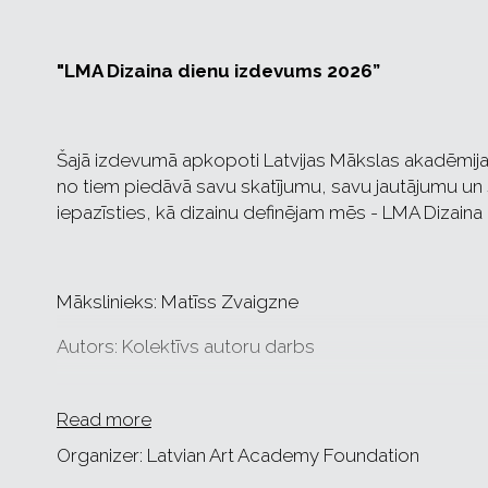
"LMA Dizaina dienu izdevums 2026”
Šajā izdevumā apkopoti Latvijas Mākslas akadēmijas
no tiem piedāvā savu skatījumu, savu jautājumu un 
iepazīsties, kā dizainu definējam mēs - LMA Dizain
Mākslinieks: Matīss Zvaigzne
Autors: Kolektīvs autoru darbs
Sastādītājs: Agnese Narņicka
Read more
Redaktori: Una Mikuda, Laura Ziemele
Organizer: Latvian Art Academy Foundation
Fotogrāfi: Reinis Hofmanis, Madara Šaicāne, Didzi