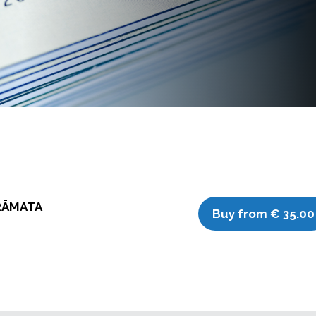
GRĀMATA
Buy from € 35.00