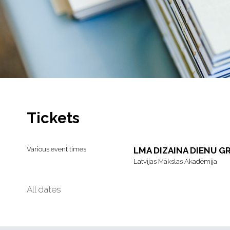
Tickets
Various event times
LMA DIZAINA DIENU 
Latvijas Mākslas Akadēmija
All dates