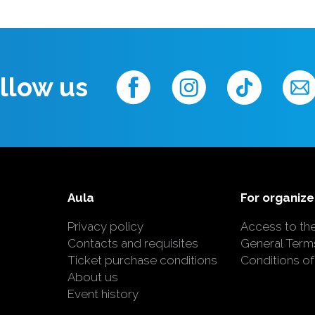
llow us
Aula
For organize
Privacy policy
Access to th
Contacts and requisites
General Term
Ticket purchase conditions
Conditions of
About us
Event history