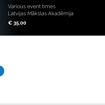
Various event times
Latvijas Mākslas Akadēmija
€ 35.00