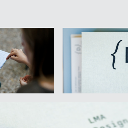
ulvārī 13, foajē pie dežuranta.