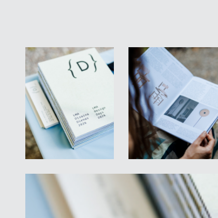
Izdevuma veids: katalogs, mīkstie vāki, 92 lpp.
*izdevuma saņemšana - klātienē LMA, Kalpaka b