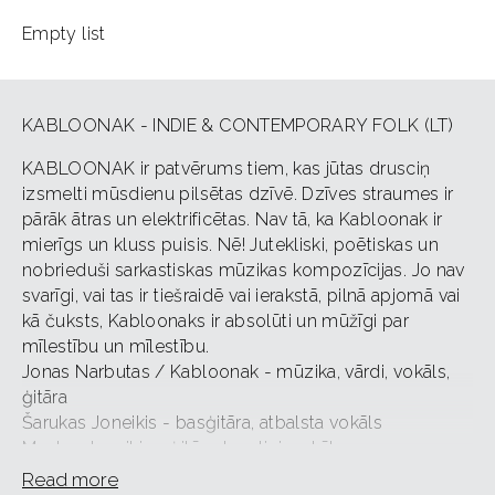
Empty list
KABLOONAK - INDIE & CONTEMPORARY FOLK (LT)
KABLOONAK ir patvērums tiem, kas jūtas drusciņ
izsmelti mūsdienu pilsētas dzīvē. Dzīves straumes ir
pārāk ātras un elektrificētas. Nav tā, ka Kabloonak ir
mierīgs un kluss puisis. Nē! Jutekliski, poētiskas un
nobrieduši sarkastiskas mūzikas kompozīcijas. Jo nav
svarīgi, vai tas ir tiešraidē vai ierakstā, pilnā apjomā vai
kā čuksts, Kabloonaks ir absolūti un mūžīgi par
mīlestību un mīlestību.
Jonas Narbutas / Kabloonak - mūzika, vārdi, vokāls,
ģitāra
Šarukas Joneikis - basģitāra, atbalsta vokāls
Mantas Joneikis - ģitāra, taustiņi, vokāls,
Alanas Gurinas - ģitāra,
Read more