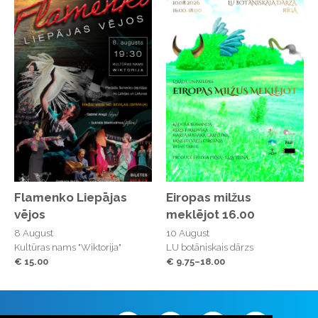
Flamenko Liepājas
Eiropas milžus
vējos
meklējot 16.00
8 August
10 August
Kultūras nams "Wiktorija"
LU botāniskais dārzs
€ 15.00
€ 9.75–18.00