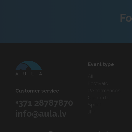
Fo
Event type
All
Festivals
Performances
Customer service
Concerts
+371 28787870
Sport
info@aula.lv
JIP