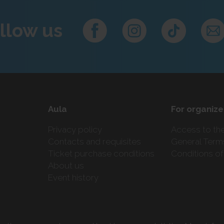
llow us
Aula
For organize
Privacy policy
Access to th
Contacts and requisites
General Term
Ticket purchase conditions
Conditions of
About us
Event history