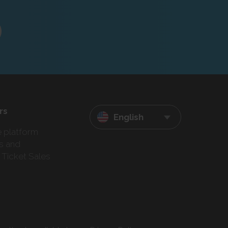
rs
English
e platform
s and
 Ticket Sales