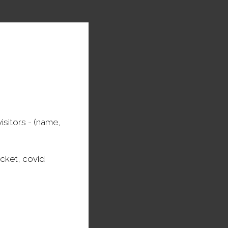
isitors - (name,
icket, covid