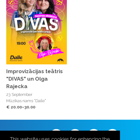
Improvizācijas teātris
"DIVAS" un Olga
Rajecka
23 September
Mūzikas nams “Daile”
€ 20.00–30.00
Follow us
This website uses cookies for enhancing the