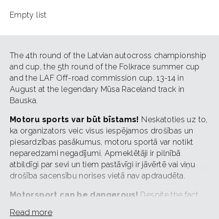
Empty list
The 4th round of the Latvian autocross championship
and cup, the 5th round of the Folkrace summer cup
and the LAF Off-road commission cup, 13-14 in
August at the legendary Mūsa Raceland track in
Bauska.
Motoru sports var būt bīstams!
Neskatoties uz to,
ka organizators veic visus iespējamos drošības un
piesardzības pasākumus, motoru sportā var notikt
neparedzami negadījumi. Apmeklētāji ir pilnībā
atbildīgi par sevi un tiem pastāvīgi ir jāvērtē vai viņu
drošība sacensību norises vietā nav apdraudēta.
Motorsport can be dangerous!
Despite the fact
that the organizer takes all possible safety and
Read more
precautionary measures, unforeseen accidents can