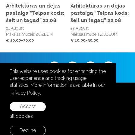
Arhitektūras un dejas
Arhitektūras un dejas
pastaiga “Telpas kods:
pastaiga “Telpas kods:
šeit un tagad” 21.08
šeit un tagad” 22.08
21 August
22 August
Mākslas muzejs ZUZEUM
Mākslas muzejs ZUZEUM
€ 10.00–30.00
€ 10.00–30.00
Follow us
This website uses cookies for enhancing the
user experience and tracking usage
statistics. More information is available in our
Privacy Policy.
Accept
+371 28787870
all cookies
info@aula.lv
Decline