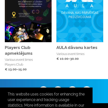
Players Club
AULA dāvanu kartes
apmeklējums
Various event times
€ 10.00–30.00
Various event times
Players Club
€ 13.00–15.00
Follow us
This website uses cookies for enhancing the
user experience and tracking usage
statistics. More information is available in our