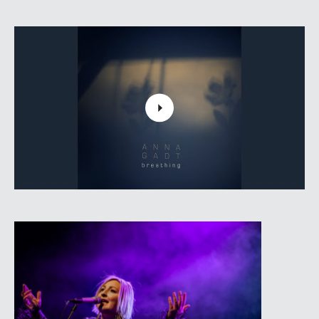
Koncertējusi Francijā, Vācijā, Šveicē, Latvijā, Slovākijā
un Polijā. Vairāk info :
https://www.annagadt.pl