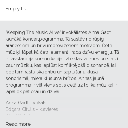
Empty list
"Keeping The Music Alive" ir vokālistes Anna Gadt
jaunākā koncertpogramma. Tā sastāv no rūpīgi
aranžētiem un brīvi improvizētiem motīviem. Četri
mūziķi, tāpat kā četri elementi, rada dzīvu enerģiju. Tā
ir savstarpēja komunikācija, izteiktas vēlmes un stāsti
caur mūziku, kas ieplūst konfilktējošā disonancē, lai
pēc tam rastu skaidrību un saplūšanu klusā
sonorismā, miera klusuma brīžos. Annas jaunā
programma ir vēl viens solis ceļā uz to, ka mūzikai ir
jāpaliek patiesai un dzīvai.
Anna Gadt - vokāls
Edgars Cīrulis - klavieres
Alan Wykpisz - kontrabass
Mateusz Szewczyk - kontrabass
Read more