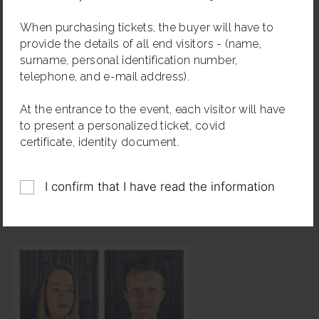
Šis koncerts ir daļa no Vējturu nama pirmās
Organizer: Biedrība “Vēju sēta”
koncertsezonas, kas piecas jūlija piektdienas piepildīs
When purchasing tickets, the buyer will have to
Jūrkalnes jauno dabas koncertzāli. Koncertsezona
provide the details of all end visitors - (name,
notiek VKKF mērķprogrammas "KultūrElpa" ietvaros.
surname, personal identification number,
telephone, and e-mail address).
Vējturu nama sēdvietas būs pieejamas personām ar
derīgu digitālo Covid sertifikātu, kas apliecina
At the entrance to the event, each visitor will have
vakcināciju pret Covid-19 vai pārslimošanas faktu, un
to present a personalized ticket, covid
personas apliecinošu dokumentu. Koncertā tiks
certificate, identity document.
ievēroti visi valstī noteiktie epidemioloģiskās drošības
pasākumi.
I confirm that I have read the information